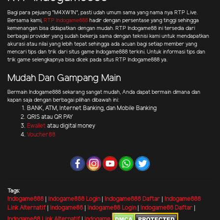
Bagi para pejuang "M4XW1N", pasti udah umum sama yang nama nya RTP Live.
Bersama kami,
RTP Indogame888
hadir dengan persentase yang tinggi sehingga
kemenangan bisa didapatkan dengan mudah. RTP Indogame88 ini tersedia dari
berbagai provider yang sudah bekerja sama dengan teknisi kami untuk mendapatkan
akurasi atau nilai yang lebih tepat sehingga ada acuan bagi setiap member yang
mencari tips dan trik dari situs game Indogame888 terkini. Untuk informasi tips dan
trik game selengkapnya bisa dicek pada situs RTP Indogame888 ya.
Mudah Dan Gampang Main
Bermain Indogame888 sekarang sangat mudah, Anda dapat bermain dimana dan
kapan saja dengan berbagai pilihan dibawah ini:
BANK, ATM, Internet Banking, dan Mobile Banking
QRIS atau QR PAY
Ewallet
atau digital money
Voucher88
Tags:
Indogame888
|
Indogame888 Login
|
Indogame888 Daftar
|
Indogame888
Link Alternatif
|
Indogame88
|
Indogame88 Login
|
Indogame88 Daftar
|
Indogame88 Link Alternatif
|
Indogame