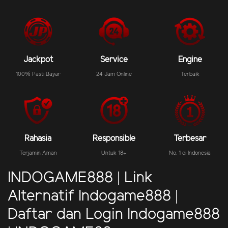
Jackpot
Service
Engine
100% Pasti Bayar
24 Jam Online
Terbaik
Rahasia
Responsible
Terbesar
Terjamin Aman
Untuk 18+
No. 1 di Indonesia
INDOGAME888 | Link
Alternatif Indogame888 |
Daftar dan Login Indogame888