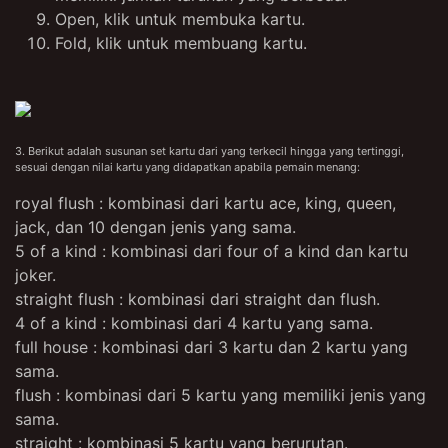
Open, klik untuk membuka kartu.
Fold, klik untuk membuang kartu.
3. Berikut adalah susunan set kartu dari yang terkecil hingga yang tertinggi,
sesuai dengan nilai kartu yang didapatkan apabila pemain menang:
royal flush : kombinasi dari kartu ace, king, queen,
jack, dan 10 dengan jenis yang sama.
5 of a kind : kombinasi dari four of a kind dan kartu
joker.
straight flush : kombinasi dari straight dan flush.
4 of a kind : kombinasi dari 4 kartu yang sama.
full house : kombinasi dari 3 kartu dan 2 kartu yang
sama.
flush : kombinasi dari 5 kartu yang memiliki jenis yang
sama.
straight : kombinasi 5 kartu yang berurutan.