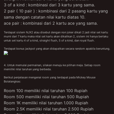
3 of a kind : kombinasi dari 3 kartu yang sama.
2 pair ( 10 pair ) : kombinasi dari 2 pasang kartu yang
sama dengan catatan nilai kartu diatas 10.
ace pair : kombinasi dari 2 kartu ace yang sama.
Terdapat sistem NJX2 atau disebut dengan non joker dikali 2 jadi nilai set kartu
murni dari 7 kartu maka nilai set kartu akan dikalikan 2, sistem ini hanya berlaku
untuk set kartu 4 of a kind, straight flush, 5 of a kind, dan royal flush.
Terdapat bonus jackpot yang akan didapatkan secara random apabila beruntung.
4. Untuk memulai permainan, silakan menuju ke pilihan meja. Setiap room
memiliki nilai taruhan yang berbeda.
Berikut penjelasan mengenai room yang terdapat pada Mickey Mouse
Bolatangkas:
Room 100 memiliki nilai taruhan 100 Rupiah
Room 500 memiliki nilai taruhan 500 Rupiah
Room 1K memiliki nilai taruhan 1.000 Rupiah
Room 2.5K memiliki nilai taruhan 2.500 Rupiah