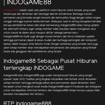
| INDOGAME88
Indogame888
adalah salah satu platform resmi hiburan online terbaik yang sudah
terpercaya dan dimainkan dari berbagai daerah di Indonesia. Berbagai macam
permainan yang tersedia sangat menarik dan berkualitas tinggi dengan sistem engine
canggih sehingga nyaman ketika bermain. Walaupun saat ini sering mengalami kendala
berupa pemblokiran akses oleh pihak berwenang, Indogame888 selalu meng-update
link alternatif terbaru agar setiap member tidak kesulitan dalam mengakses situs
untuk masuk ke dalam akun maupun daftar sebagai pemain baru.
Indogame888 kini hadir juga dengan inovasi terbaru dan terus melalukan update
sehingga permainan dapat di akses mudah dari berbagai perangkat dari komputer,
laptop, tablet maupun smartphone Anda. Dengan kombinasi yang terbaik, kami juga
yakin setiap member akan mendapatkan kenyamanan dan pelayanan yang terbaik
tanpa ada gangguan dari pemblokiran yang terjadi.
Indogame88 Sebagai Pusat Hiburan
terlengkap INDOGAME
Indogame88 atau Indogame888 juga sudah menjadi pusat hiburan yang sangat
populer sejak 2021, fasilitas yang lengkap menjadikan nilai terbaik untuk dirasakan
setiap member sehingga berbagai pilihan jenis permainkan dapat dimainkan. Kami
harapkan untuk mengikuti sosial media Indogame888 seperti Facebook dan Instagram
untuk mendapatkan informasi terbaru dari Indogame888 setiap harinya supaya tidak
kesulitan mendapatkan link terbaru.
RTP Indogame888