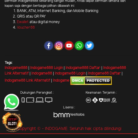
Bermain Indogame888 sekarang sangat mudah, Anda dapat bermain dimana dan
kapan saja dengan berbagai pilihan dibawah ini:
BANK, ATM, Internet Banking, dan Mobile Banking
QRIS atau QR PAY
Ewallet
atau digital money
Voucher88
Tags:
Indogame888
|
Indogame888 Login
|
Indogame888 Daftar
|
Indogame888
Link Alternatif
|
Indogame88
|
Indogame88 Login
|
Indogame88 Daftar
|
Indogame88 Link Alternatif
|
Indogame
Dukungan Perangkat :
Keamanan Terjamin :
Lisensi :
Copyright © - INDOGAME. Seluruh hak cipta dilindungi